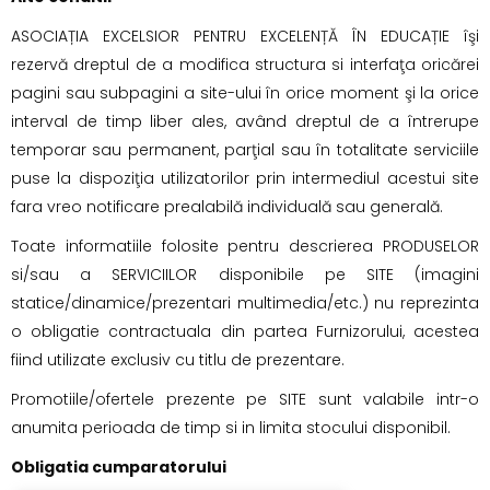
ASOCIAȚIA EXCELSIOR PENTRU EXCELENȚĂ ÎN EDUCAȚIE îşi
rezervă dreptul de a modifica structura si interfaţa oricărei
pagini sau subpagini a site-ului în orice moment şi la orice
interval de timp liber ales, având dreptul de a întrerupe
temporar sau permanent, parţial sau în totalitate serviciile
puse la dispoziţia utilizatorilor prin intermediul acestui site
fara vreo notificare prealabilă individuală sau generală.
Toate informatiile folosite pentru descrierea PRODUSELOR
si/sau a SERVICIILOR disponibile pe SITE (imagini
statice/dinamice/prezentari multimedia/etc.) nu reprezinta
o obligatie contractuala din partea Furnizorului, acestea
fiind utilizate exclusiv cu titlu de prezentare.
Promotiile/ofertele prezente pe SITE sunt valabile intr-o
anumita perioada de timp si in limita stocului disponibil.
Obligatia cumparatorului