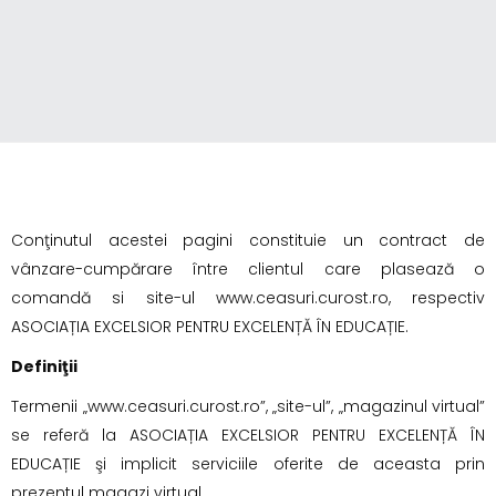
Conţinutul acestei pagini constituie un contract de
vânzare-cumpărare între clientul care plasează o
comandă si site-ul www.ceasuri.curost.ro, respectiv
ASOCIAȚIA EXCELSIOR PENTRU EXCELENȚĂ ÎN EDUCAȚIE.
Definiţii
Termenii „www.ceasuri.curost.ro”, „site-ul”, „magazinul virtual”
se referă la ASOCIAȚIA EXCELSIOR PENTRU EXCELENȚĂ ÎN
EDUCAȚIE şi implicit serviciile oferite de aceasta prin
prezentul magazi virtual.