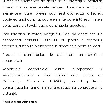
Sunteți de asemenea de acord să nu afectați și interferați
în vreun fel cu elementele de securitate ale site-ului, cu
elementele care previn sau restricționează utilizarea,
copierea unui conținut sau elemente care întăresc limitele
de utilizare a site-ului sau a conținutului acestuia.
Este interzisă utilizarea conţinutului de pe acest site. De
asemenea, conţinutul site-ului nu poate fi reprodus,
transmis, distribuit în alte scopuri decât cele permise legal.
Dreptul consumatorilor de denunțare unilaterală a
contractului
Raporturile comerciale dintre cumpărător și
www.ceasuri.curost.ro sunt reglementate oficial de
Ordonanța Guvernului 130/2000, privind protecția
consumatorilor la încheierea și executarea contractelor la
distanță.
Politica de vânzare