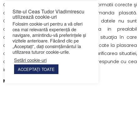
Cumpărătorul este obligat să furnizeze informatii corecte şi
Site-ul Ceas Tudor Vladimirescu
complete pentru a putea onora comanda plasată.
utilizează cookie-uri
Comanda se anuleză în cazul în care datele nu sunt
Folosim cookie-uri pentru a vă oferi
cea mai relevantă experiență de
complete sau sunt incorecte, daca in prealabil
navigare, amintindu-vă preferințele și
cumpărătorul nu poate fi contactat. În situaţia în care
vizitele anterioare. Făcând clic pe
datele de facturare au fost greşit comunicate la plasarea
„Acceptați”, dați consimțământul la
utilizarea tuturor cookie-urile.
comenzii, marfa nu se va livra până la clarificarea situatiei,
Setări cookie-uri
caz în care perioada de livrare nu va corespunde cu cea
ACCEPTAȚI TOATE
indicată pe site.
Modalitati de livrare
Metodele de livrare sunt prezentate in procesul de
cumparare a produselor inainte de finalizarea comenzii.
Livrarea in 48 ore se refera la zile lucratoare, respectiv
coletul Dvs. va fi predat la curier in 24 ore lucratoare, iar
curierul va livra coletul in ziua urmatoare sau cel tarziu a
doua zi.