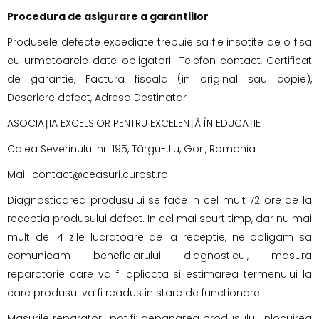
Procedura de asigurare a garantiilor
Produsele defecte expediate trebuie sa fie insotite de o fisa
cu urmatoarele date obligatorii: Telefon contact, Certificat
de garantie, Factura fiscala (in original sau copie),
Descriere defect, Adresa Destinatar
ASOCIAȚIA EXCELSIOR PENTRU EXCELENȚĂ ÎN EDUCAȚIE
Calea Severinului nr. 195, Târgu-Jiu, Gorj, Romania
Mail:
contact@ceasuri.curost.ro
Diagnosticarea produsului se face in cel mult 72 ore de la
receptia produsului defect. In cel mai scurt timp, dar nu mai
mult de 14 zile lucratoare de la receptie, ne obligam sa
comunicam beneficiarului diagnosticul, masura
reparatorie care va fi aplicata si estimarea termenului la
care produsul va fi readus in stare de functionare.
Masurile reparatorii pot fi: depanarea produsului, inlocuirea