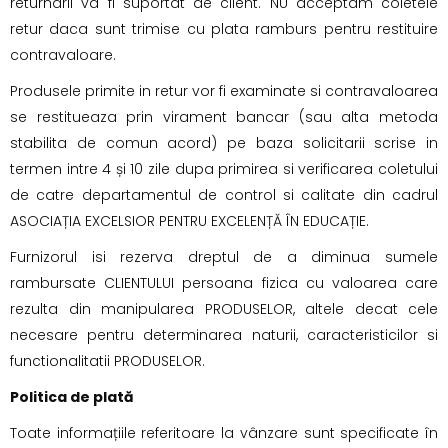
returnarii va fi suportat de client. NU acceptam coletele
retur daca sunt trimise cu plata ramburs pentru restituire
contravaloare.
Produsele primite in retur vor fi examinate si contravaloarea
se restitueaza prin virament bancar (sau alta metoda
stabilita de comun acord) pe baza solicitarii scrise in
termen intre 4 și 10 zile dupa primirea si verificarea coletului
de catre departamentul de control si calitate din cadrul
ASOCIAȚIA EXCELSIOR PENTRU EXCELENȚĂ ÎN EDUCAȚIE.
Furnizorul isi rezerva dreptul de a diminua sumele
rambursate CLIENTULUI persoana fizica cu valoarea care
rezulta din manipularea PRODUSELOR, altele decat cele
necesare pentru determinarea naturii, caracteristicilor si
functionalitatii PRODUSELOR.
Politica de plată
Toate informațiile referitoare la vânzare sunt specificate în