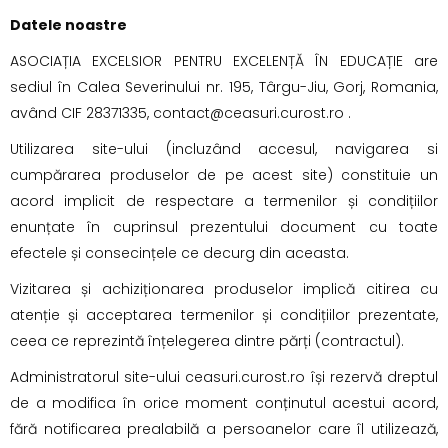
Datele noastre
ASOCIAȚIA EXCELSIOR PENTRU EXCELENȚĂ ÎN EDUCAȚIE are
sediul în Calea Severinului nr. 195, Târgu-Jiu, Gorj, Romania,
având CIF 28371335,
contact@ceasuri.curost.ro
.
Utilizarea site-ului (incluzând accesul, navigarea si
cumpărarea produselor de pe acest site) constituie un
acord implicit de respectare a termenilor și condițiilor
enunțate în cuprinsul prezentului document cu toate
efectele și consecințele ce decurg din aceasta.
Vizitarea și achiziționarea produselor implică citirea cu
atenție și acceptarea termenilor și condițiilor prezentate,
ceea ce reprezintă înțelegerea dintre părți (contractul).
Administratorul site-ului ceasuri.curost.ro își rezervă dreptul
de a modifica în orice moment conținutul acestui acord,
fără notificarea prealabilă a persoanelor care îl utilizează,