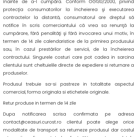
înainte de a-l cumpăra. Conform OG130/2000, privind
protecţia consumatorilor la încheierea şi executarea
contractelor la distantă, consumatorul are dreptul să
notifice în scris comerciantului că vrea sa renunţă la
cumpărare, fără penalităţi şi fără invocarea unui motiv, în
termen de 14 zile calendaristice de la primirea produsului
sau, în cazul prestărilor de servicii, de la încheierea
contractului. Singurele costuri care pot cadea in sarcina
clientului sunt cheltuielile directe de expediere si returnare a
produselor.
Produsul trebuie sa-si pastreze in totalitate aspectul
comercial, forma originala si etichetele originale.
Retur produse in termen de 14 zile
Dupa notificarea scrisa confirmata pe adresa
contact@ceasuri.curost.ro clientul poate alege orice
modalitate de transport sa returneze produsul dar costul