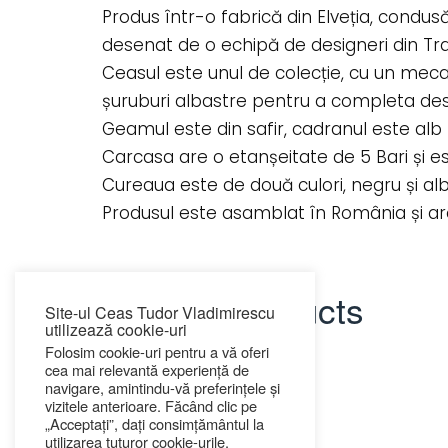
Produs într-o fabrică din Elveția, condu
desenat de o echipă de designeri din Tran
Ceasul este unul de colecție, cu un meca
șuruburi albastre pentru a completa desi
Geamul este din safir, cadranul este alb 
Carcasa are o etanșeitate de 5 Bari și est
Cureaua este de două culori, negru și alb
Produsul este asamblat în România și are
Related products
Site-ul Ceas Tudor Vladimirescu
utilizează cookie-uri
Folosim cookie-uri pentru a vă oferi
cea mai relevantă experiență de
navigare, amintindu-vă preferințele și
vizitele anterioare. Făcând clic pe
„Acceptați”, dați consimțământul la
utilizarea tuturor cookie-urile.