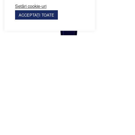
Setări cookie-uri
ACCEPTAȚI TOATE
Ceas Ediție Limitată – TUDOR
VLADIMIRESCU – Negru
Select options