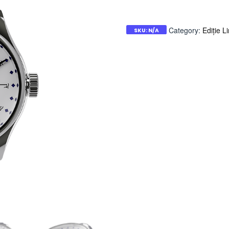
Category:
Ediție L
SKU:
N/A