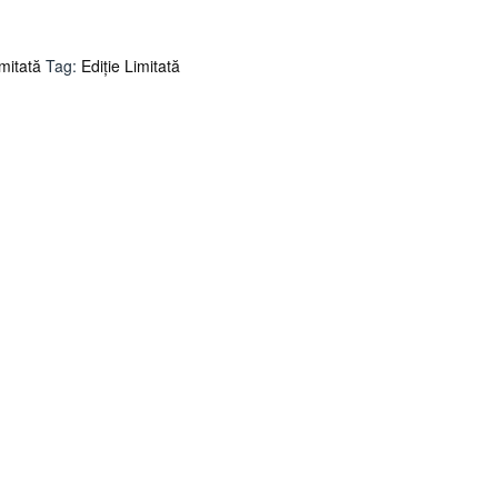
imitată
Tag:
Ediție Limitată