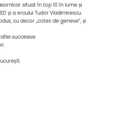
rnicar situat în top 10 în lume și
21 și a eroului Tudor Vladimirescu.
dus, cu decor „cotes de geneve”, și
afiei succesive.
i.
ucurești.