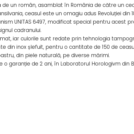
să de un român, asamblat în România de către un ceaso
silvania, ceasul este un omagiu adus Revoluției din 18
nism UNITAS 6497, modificat special pentru acest pro
gnul cadranului.
mat, iar culorile sunt redate prin tehnologia tampogr
e din inox șlefuit, pentru o cantitate de 150 de ceasur
astru, din piele naturală, pe diverse mărimi.
 o garanție de 2 ani, în Laboratorul Horologivm din B